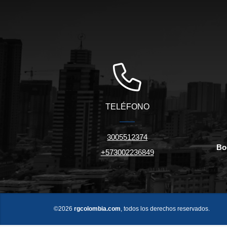
TELÉFONO
3005512374
Bo
+573002236849
©2026
rgcolombia.com
, todos los derechos reservados.