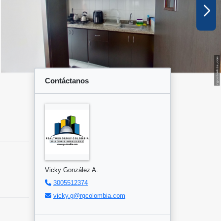
Contáctanos
Vicky González A.
3005512374
vicky.g@rgcolombia.com