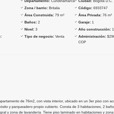
Departamento:
Cundinamarca
Ciudad:
Bogotá D.C.
Zona / barrio:
Britalia
Código:
6933747
Área Construida:
79 m²
Área Privada:
76 m²
Baños:
2
Garaje:
1
Nivel:
3
Año construcción:
1
:
Tipo de negocio:
Venta
Administración:
$29
COP
partamento de 76m2, con vista interior, ubicado en un 3er piso con a
ósito y parqueadero propio cubierto. Consta de 3 habitaciones, 2 baño
gral y zona de lavandería. Tiene piso laminado en habitaciones y zona 