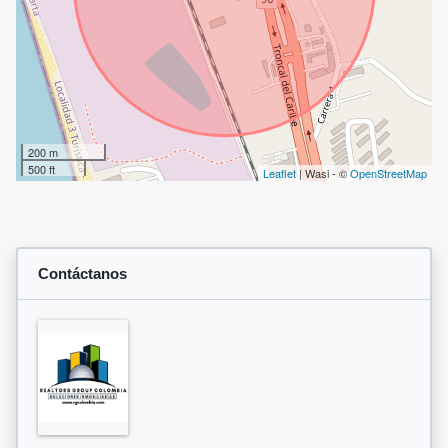
200 m
500 ft
Leaflet
| Wasi - ©
OpenStreetMap
Contáctanos