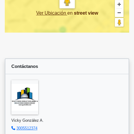
Ver Ubicación
en
street view
Contáctanos
Vicky González A.
3005512374