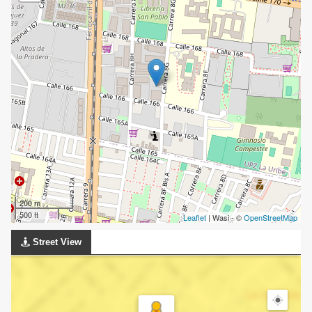
200 m
500 ft
Leaflet
| Wasi - ©
OpenStreetMap
Street View