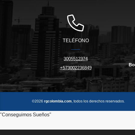
TELÉFONO
3005512374
Bo
+573002236849
©2026
rgcolombia.com
, todos los derechos reservados.
"Conseguimos Sueños"