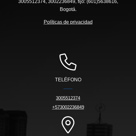
3005512374, 3002236849, fijo: (601)5638616,
Bogotá.
Políticas de privacidad
TELÉFONO
3005512374
+573002236849