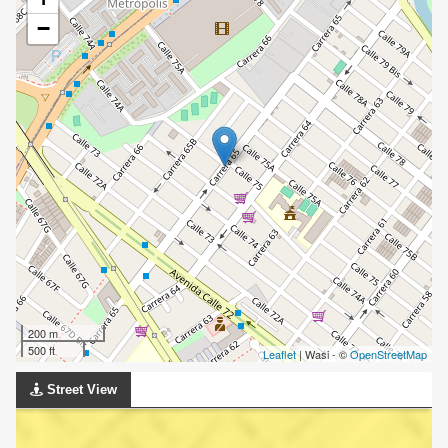
−
200 m
500 ft
Leaflet
| Wasi - ©
OpenStreetMap
Street View